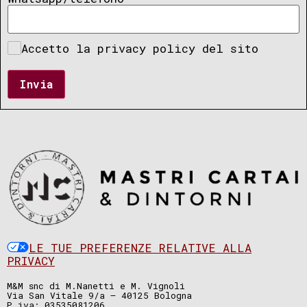
Accetto la privacy policy del sito
Invia
LE TUE PREFERENZE RELATIVE ALLA
PRIVACY
M&M snc di M.Nanetti e M. Vignoli
Via San Vitale 9/a – 40125 Bologna
P.iva: 03535081206