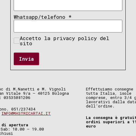
Whatsapp/telefono
*
Accetto la privacy policy del
sito
Invia
nc di M.Nanetti e M. Vignoli
Effettuiamo consegne 
an Vitale 9/a – 40125 Bologna
tutta Italia, isole
: 03535081206
comprese, entro 3/4 
lavorativi dalla dat
dell’ordine.
ono. 051/237434
.
INFO@MASTRICARTAI.IT
La consegna è gratui
ordini superiori a 1
 di apertura
euro
 Sab: 10.00 – 19.00
chiusi