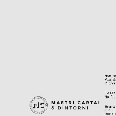
M&M s
Via S
P.iva
Telef
Mail
Orari
Lun –
Dom: 