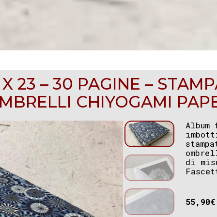
X 23 – 30 PAGINE – STAM
MBRELLI CHIYOGAMI PAP
Album 
imbott
stampa
ombrel
di mis
Fascet
55,90
€