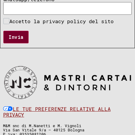
Accetto la privacy policy del sito
Invia
LE TUE PREFERENZE RELATIVE ALLA
PRIVACY
M&M snc di M.Nanetti e M. Vignoli
Via San Vitale 9/a – 40125 Bologna
P.iva: 03535081206