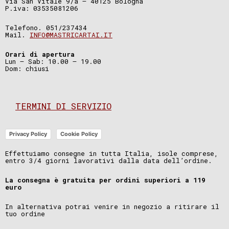
Via San Vitale 9/a – 40125 Bologna
P.iva: 03535081206
Telefono. 051/237434
Mail.
INFO@MASTRICARTAI.IT
Orari di apertura
Lun – Sab: 10.00 – 19.00
Dom: chiusi
TERMINI DI SERVIZIO
Privacy Policy
Cookie Policy
Effettuiamo consegne in tutta Italia, isole comprese,
entro 3/4 giorni lavorativi dalla data dell’ordine.
La consegna è gratuita per ordini superiori a 119
euro
In alternativa potrai venire in negozio a ritirare il
tuo ordine