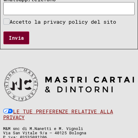
Accetto la privacy policy del sito
Invia
LE TUE PREFERENZE RELATIVE ALLA
PRIVACY
M&M snc di M.Nanetti e M. Vignoli
Via San Vitale 9/a – 40125 Bologna
P.iva: 03535081206