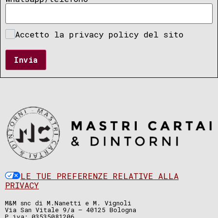
Accetto la privacy policy del sito
Invia
LE TUE PREFERENZE RELATIVE ALLA
PRIVACY
M&M snc di M.Nanetti e M. Vignoli
Via San Vitale 9/a – 40125 Bologna
P.iva: 03535081206