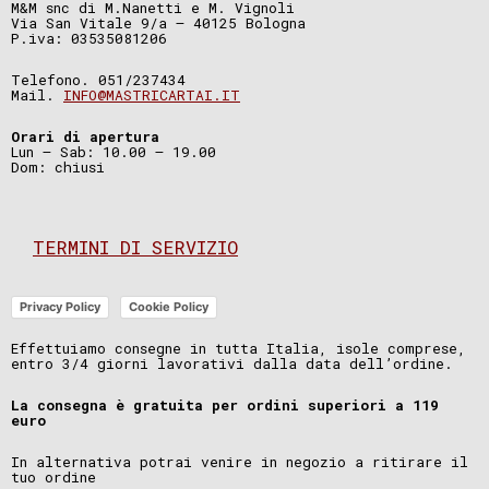
M&M snc di M.Nanetti e M. Vignoli
Via San Vitale 9/a – 40125 Bologna
P.iva: 03535081206
Telefono. 051/237434
Mail.
INFO@MASTRICARTAI.IT
Orari di apertura
Lun – Sab: 10.00 – 19.00
Dom: chiusi
TERMINI DI SERVIZIO
Privacy Policy
Cookie Policy
Effettuiamo consegne in tutta Italia, isole comprese,
entro 3/4 giorni lavorativi dalla data dell’ordine.
La consegna è gratuita per ordini superiori a 119
euro
In alternativa potrai venire in negozio a ritirare il
tuo ordine