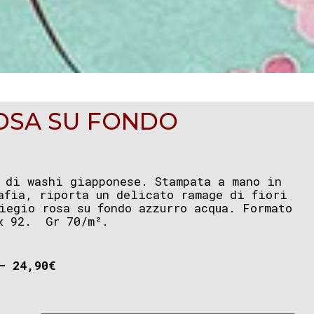
ROSA SU FONDO
 di washi giapponese. Stampata a mano in
afia, riporta un delicato ramage di fiori
iegio rosa su fondo azzurro acqua. Formato
x 92. Gr 70/m².
–
24,90
€