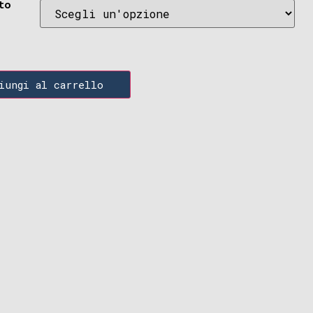
to
iungi al carrello