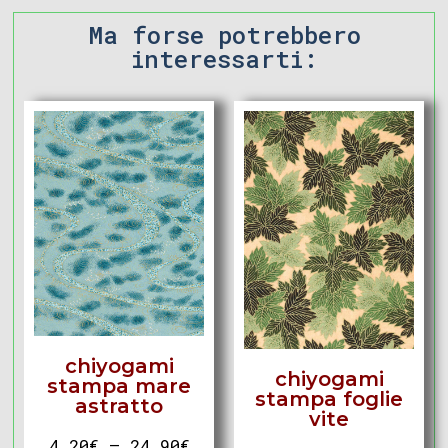
Ma forse potrebbero
interessarti:
chiyogami
chiyogami
stampa mare
stampa foglie
astratto
vite
4,20
€
–
24,90
€