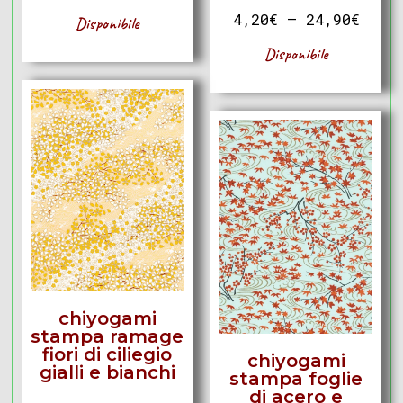
4,20
€
–
24,90
€
Disponibile
Disponibile
chiyogami
stampa ramage
fiori di ciliegio
chiyogami
gialli e bianchi
stampa foglie
di acero e