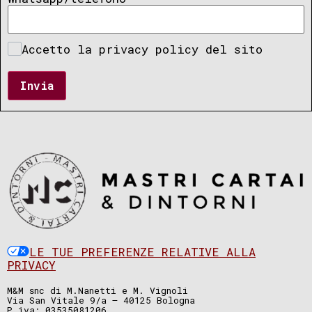
Accetto la privacy policy del sito
Invia
LE TUE PREFERENZE RELATIVE ALLA
PRIVACY
M&M snc di M.Nanetti e M. Vignoli
Via San Vitale 9/a – 40125 Bologna
P.iva: 03535081206