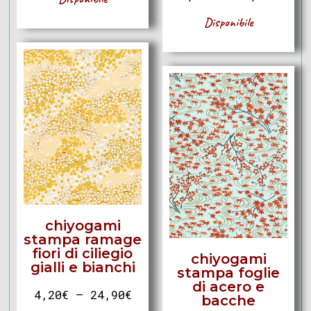
Disponibile
chiyogami
stampa ramage
fiori di ciliegio
chiyogami
gialli e bianchi
stampa foglie
di acero e
4,20
€
–
24,90
€
bacche