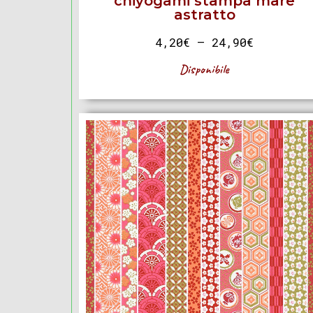
chiyogami stampa mare
astratto
4,20
€
–
24,90
€
Disponibile