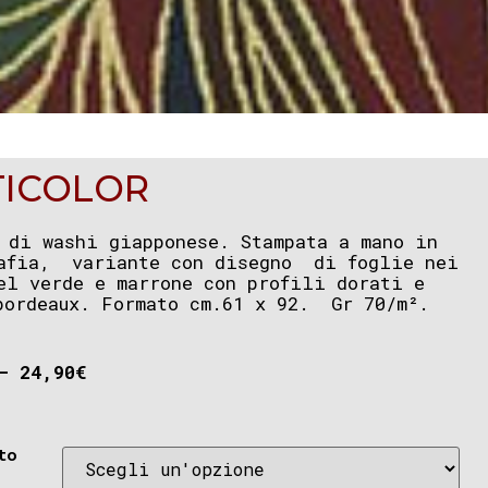
TICOLOR
 di washi giapponese. Stampata a mano in
afia, variante con disegno di foglie nei
el verde e marrone con profili dorati e
bordeaux. Formato cm.61 x 92. Gr 70/m².
–
24,90
€
to