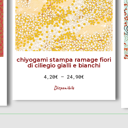
chiyogami stampa ramage fiori
di ciliegio gialli e bianchi
4,20
€
–
24,90
€
Disponibile