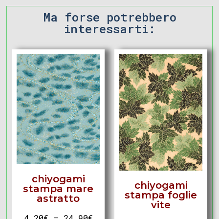
Ma forse potrebbero
interessarti:
chiyogami
chiyogami
stampa mare
stampa foglie
astratto
vite
4,20
€
–
24,90
€