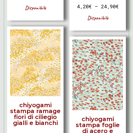
4,20
€
–
24,90
€
Disponibile
Disponibile
chiyogami
stampa ramage
fiori di ciliegio
chiyogami
gialli e bianchi
stampa foglie
di acero e