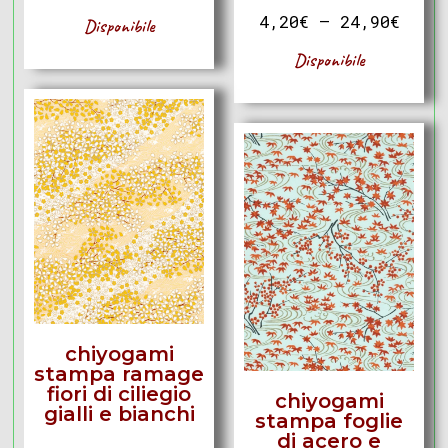
4,20
€
–
24,90
€
Disponibile
Disponibile
chiyogami
stampa ramage
fiori di ciliegio
chiyogami
gialli e bianchi
stampa foglie
di acero e