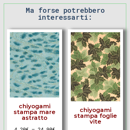
Ma forse potrebbero
interessarti:
chiyogami
chiyogami
stampa mare
stampa foglie
astratto
vite
4,20
€
–
24,90
€