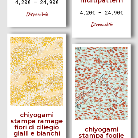
multipattern
4,20
€
–
24,90
€
4,20
€
–
24,90
€
Disponibile
Disponibile
chiyogami
stampa ramage
fiori di ciliegio
chiyogami
gialli e bianchi
stampa foglie