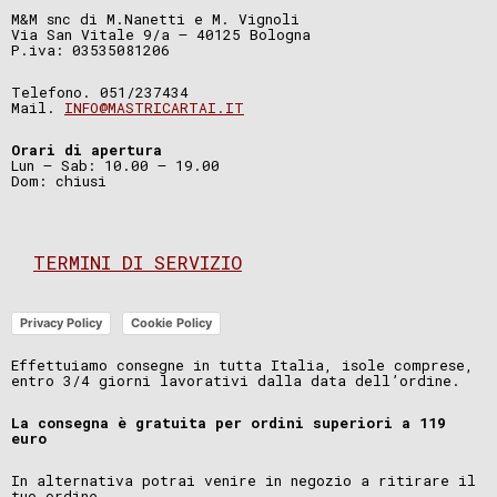
M&M snc di M.Nanetti e M. Vignoli
Via San Vitale 9/a – 40125 Bologna
P.iva: 03535081206
Telefono. 051/237434
Mail.
INFO@MASTRICARTAI.IT
Orari di apertura
Lun – Sab: 10.00 – 19.00
Dom: chiusi
TERMINI DI SERVIZIO
Privacy Policy
Cookie Policy
Effettuiamo consegne in tutta Italia, isole comprese,
entro 3/4 giorni lavorativi dalla data dell’ordine.
La consegna è gratuita per ordini superiori a 119
euro
In alternativa potrai venire in negozio a ritirare il
tuo ordine