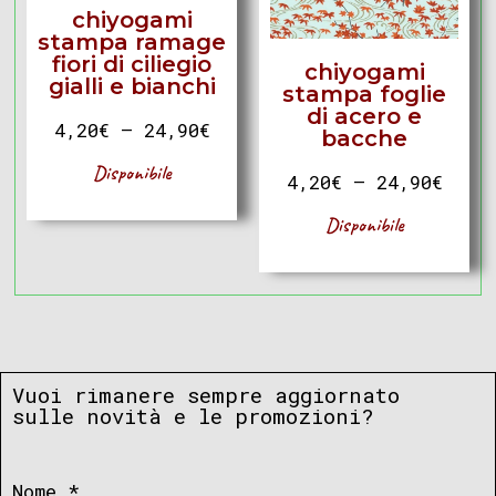
chiyogami
stampa ramage
fiori di ciliegio
chiyogami
gialli e bianchi
stampa foglie
di acero e
4,20
€
–
24,90
€
bacche
Disponibile
4,20
€
–
24,90
€
Disponibile
Vuoi rimanere sempre aggiornato
sulle novità e le promozioni?
Nome
*