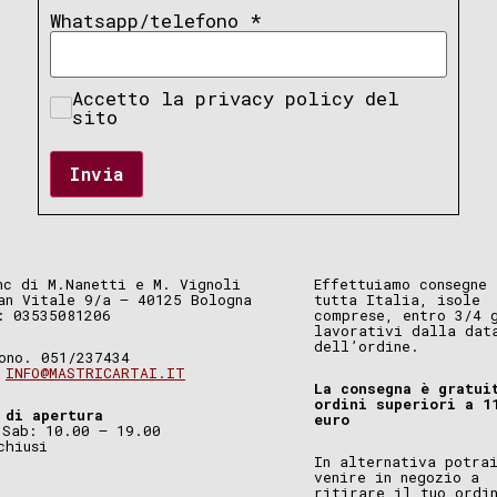
Whatsapp/telefono
*
Accetto la privacy policy del
sito
Invia
nc di M.Nanetti e M. Vignoli
Effettuiamo consegne 
an Vitale 9/a – 40125 Bologna
tutta Italia, isole
: 03535081206
comprese, entro 3/4 
lavorativi dalla dat
dell’ordine.
ono. 051/237434
.
INFO@MASTRICARTAI.IT
La consegna è gratui
ordini superiori a 1
 di apertura
euro
 Sab: 10.00 – 19.00
chiusi
In alternativa potra
venire in negozio a
ritirare il tuo ordi