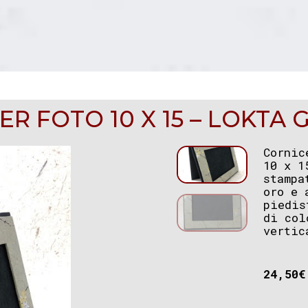
ER FOTO 10 X 15 – LOKTA
Cornic
10 x 1
stampa
oro e 
piedis
di col
vertic
24,50
€