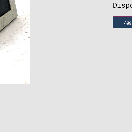
Disp
Agg