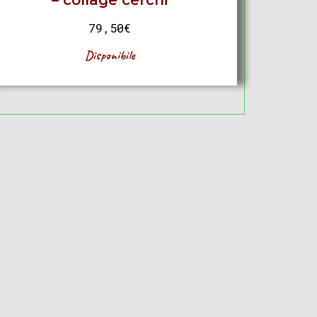
– collage cerchi
79,50
€
Disponibile