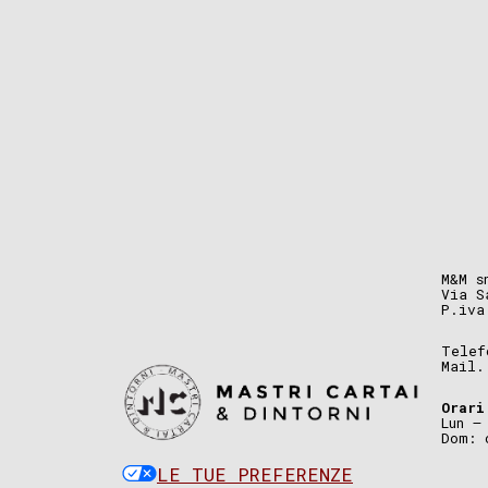
M&M s
Via S
P.iva
Telef
Mail
Orari
Lun –
Dom: 
LE TUE PREFERENZE