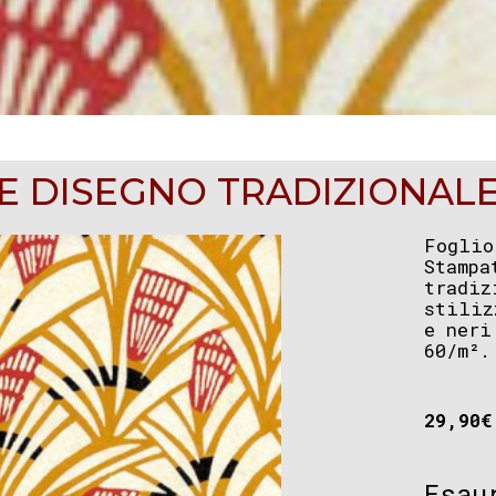
E DISEGNO TRADIZIONAL
Foglio
Stampa
tradiz
stiliz
e neri
60/m².
29,90
€
Esau