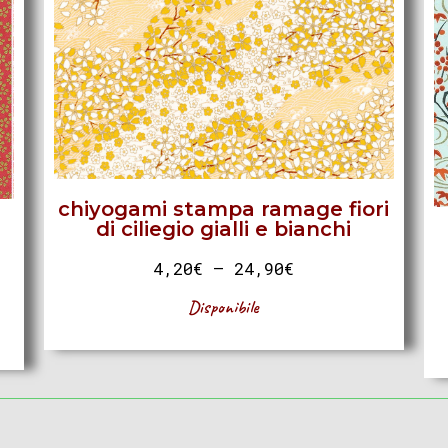
chiyogami stampa ramage fiori
di ciliegio gialli e bianchi
4,20
€
–
24,90
€
Disponibile