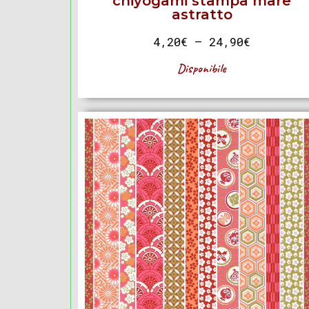
chiyogami stampa mare
astratto
4,20
€
–
24,90
€
Disponibile