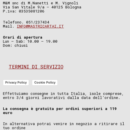
M&M snc di M.Nanetti e M. Vignoli
Via San Vitale 9/a – 40125 Bologna
P.iva: 03535081206
Telefono. 051/237434
Mail.
INFO@MASTRICARTAI.IT
Orari di apertura
Lun – Sab: 10.00 – 19.00
Dom: chiusi
TERMINI DI SERVIZIO
Privacy Policy
Cookie Policy
Effettuiamo consegne in tutta Italia, isole comprese,
entro 3/4 giorni lavorativi dalla data dell’ordine.
La consegna è gratuita per ordini superiori a 119
euro
In alternativa potrai venire in negozio a ritirare il
tuo ordine