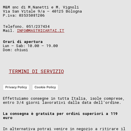
M&M snc di M.Nanetti e M. Vignoli
Via San Vitale 9/a – 40125 Bologna
P.iva: 03535081206
Telefono. 051/237434
Mail.
INFO@MASTRICARTAI.IT
Orari di apertura
Lun – Sab: 10.00 – 19.00
Dom: chiusi
TERMINI DI SERVIZIO
Privacy Policy
Cookie Policy
Effettuiamo consegne in tutta Italia, isole comprese,
entro 3/4 giorni lavorativi dalla data dell’ordine.
La consegna è gratuita per ordini superiori a 119
euro
In alternativa potrai venire in negozio a ritirare il