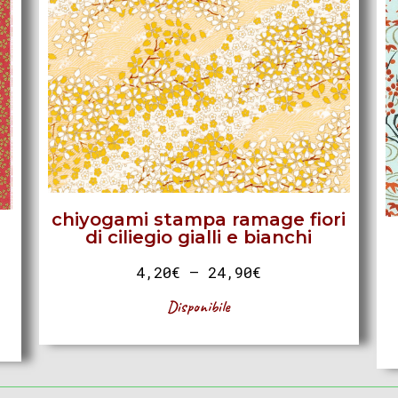
chiyogami stampa ramage fiori
di ciliegio gialli e bianchi
4,20
€
–
24,90
€
Disponibile