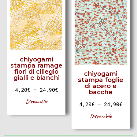
chiyogami
stampa ramage
fiori di ciliegio
chiyogami
gialli e bianchi
stampa foglie
di acero e
4,20
€
–
24,90
€
bacche
Disponibile
4,20
€
–
24,90
€
Disponibile