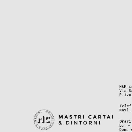
M&M s
Via S
P.iva
Telef
Mail
Orari
Lun –
Dom: 