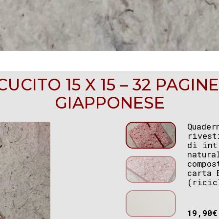
CITO 15 X 15 – 32 PAGINE
GIAPPONESE
Quader
rivest
di int
natura
compos
carta 
(ricic
19,90
€