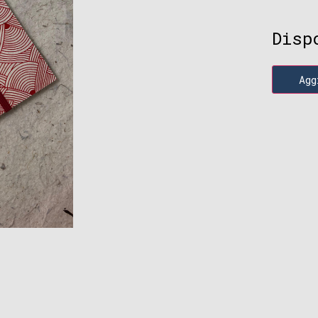
Disp
Agg