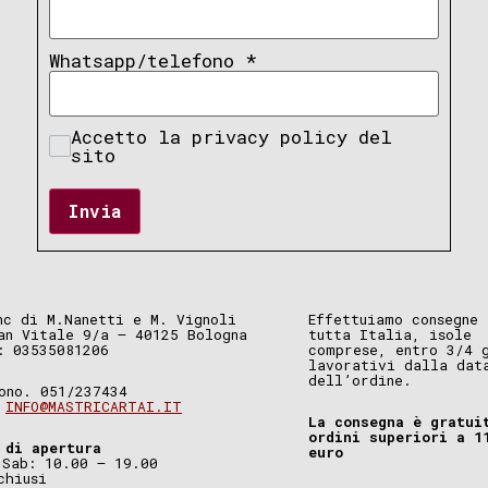
Whatsapp/telefono
*
Accetto la privacy policy del
sito
Invia
nc di M.Nanetti e M. Vignoli
Effettuiamo consegne 
an Vitale 9/a – 40125 Bologna
tutta Italia, isole
: 03535081206
comprese, entro 3/4 
lavorativi dalla dat
dell’ordine.
ono. 051/237434
.
INFO@MASTRICARTAI.IT
La consegna è gratui
ordini superiori a 1
 di apertura
euro
 Sab: 10.00 – 19.00
chiusi