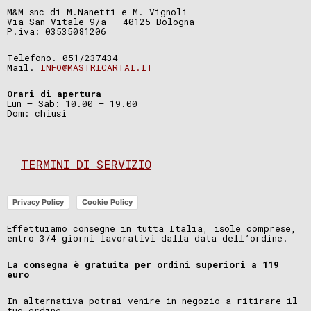
M&M snc di M.Nanetti e M. Vignoli
Via San Vitale 9/a – 40125 Bologna
P.iva: 03535081206
Telefono. 051/237434
Mail.
INFO@MASTRICARTAI.IT
Orari di apertura
Lun – Sab: 10.00 – 19.00
Dom: chiusi
TERMINI DI SERVIZIO
Privacy Policy
Cookie Policy
Effettuiamo consegne in tutta Italia, isole comprese,
entro 3/4 giorni lavorativi dalla data dell’ordine.
La consegna è gratuita per ordini superiori a 119
euro
In alternativa potrai venire in negozio a ritirare il
tuo ordine