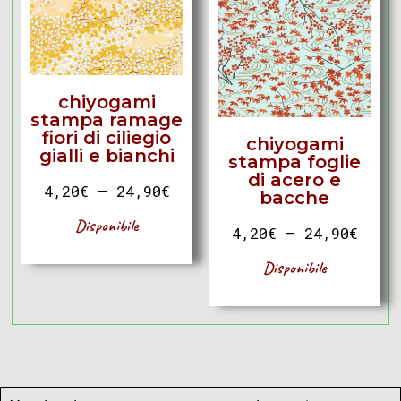
chiyogami
stampa ramage
fiori di ciliegio
chiyogami
gialli e bianchi
stampa foglie
di acero e
4,20
€
–
24,90
€
bacche
Disponibile
4,20
€
–
24,90
€
Disponibile